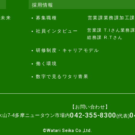
採用情報
、未来
募集職種
営業課
業務課
加工
営業課 T.Iさん
業務課
社員インタビュー
総務課 R.Tさん
研修制度・キャリアモデル
働く環境
数字で見るワタリ青果
【お問い合わせ】
042-355-8300
0
摩市永山7-4多摩ニュータウン市場内
(代表)
©Watari Seika Co.,Ltd.