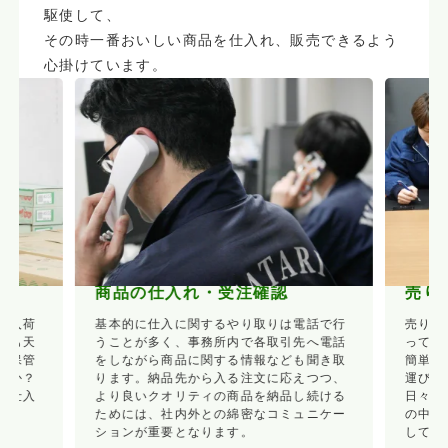
駆使して、
その時一番おいしい商品を仕入れ、販売できるよう
心掛けています。
商品の仕入れ・受注確認
売り
の入荷
基本的に仕入に関するやり取りは電話で行
売り込
でも天
うことが多く、事務所内で各取引先へ電話
ってく
。保管
をしながら商品に関する情報なども聞き取
簡単に
いか？
ります。納品先から入る注文に応えつつ、
運び、
な仕入
より良いクオリティの商品を納品し続ける
日々目
ためには、社内外との綿密なコミュニケー
の中で
ションが重要となります。
してい