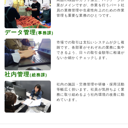
商品の検品やカット加工、パッケージ作
業がメインですが、作業を行うパート社
員の業務管理や生産性向上のための作業
管理も重要な業務のひとつです。
データ管理
(事務課)
市場での取引は支払いシステムが少し複
雑です。各部署がそれぞれの業務に集中
できるよう、日々の取引金額等に相違が
ないか細かくチェックします。
社内管理
(総務課)
社内の施設・労務管理や研修・採用活動
等幅広く担います。社員が気持ちよく業
務に取り組めるよう社内環境の改善に勤
めています。