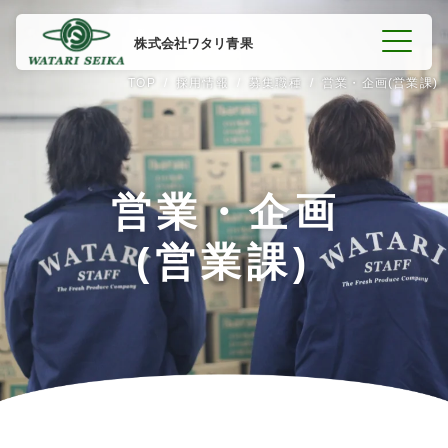
株式会社ワタリ青果
TOP
採用情報
募集職種
営業・企画(営業課)
私たちの強み
営業・企画
事業紹介
(営業課)
会社案内
お知らせ