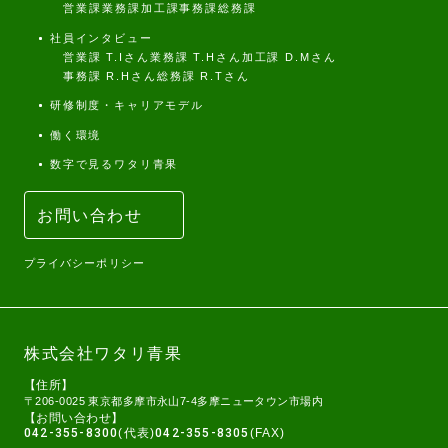
営業課
業務課
加工課
事務課
総務課
社員インタビュー
営業課 T.Iさん
業務課 T.Hさん
加工課 D.Mさん
事務課 R.Hさん
総務課 R.Tさん
研修制度・キャリアモデル
働く環境
数字で見るワタリ青果
お問い合わせ
プライバシーポリシー
株式会社ワタリ青果
【住所】
〒206-0025 東京都多摩市永山7-4多摩ニュータウン市場内
【お問い合わせ】
042-355-8300
(代表)
042-355-8305
(FAX)