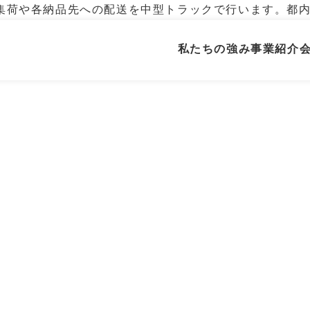
集荷や各納品先への配送を中型トラックで行います。都内
私たちの強み
事業紹介
社員インタビュー
研修制度・キャリアモデル
働く