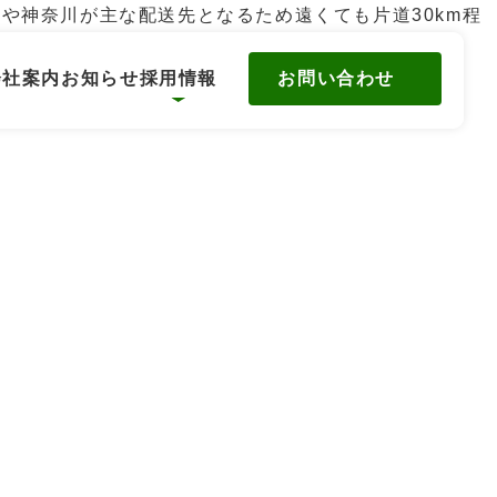
や神奈川が主な配送先となるため遠くても片道30km程
お問い合わせ
会社案内
お知らせ
採用情報
環境
数字で見るワタリ青果