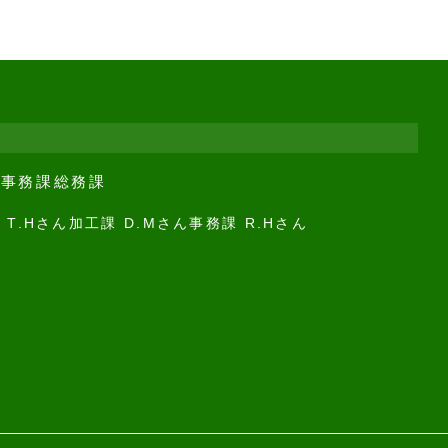
課
事務課
総務課
 T.Hさん
加工課 D.Mさん
事務課 R.Hさん