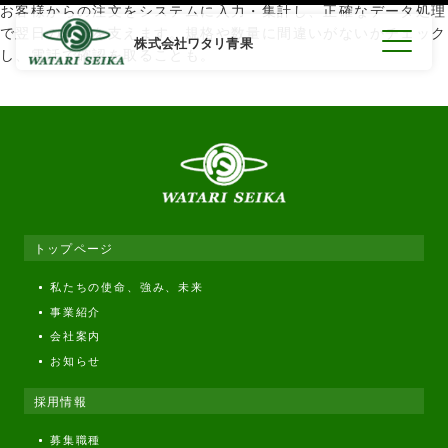
お客様からの注文をシステムに入力・集計し、正確なデータ処理
で翌日の配送を支えます。規格や数量に間違いがないかチェック
株式会社ワタリ青果
し、電話で確認を取ることも。
私たちの強み
事業紹介
トップページ
私たちの使命、強み、未来
会社案内
事業紹介
会社案内
お知らせ
お知らせ
採用情報
募集職種