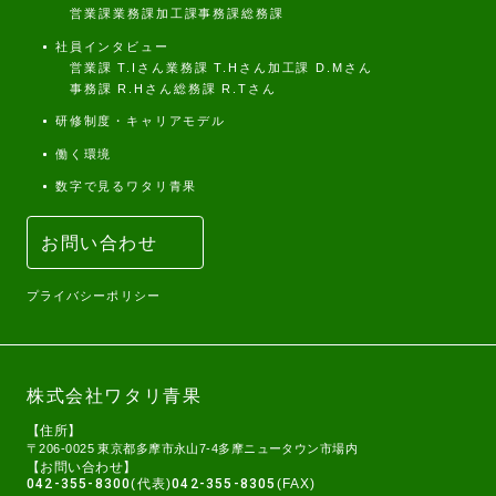
営業課
業務課
加工課
事務課
総務課
採用情報
社員インタビュー
営業課 T.Iさん
業務課 T.Hさん
加工課 D.Mさん
事務課 R.Hさん
総務課 R.Tさん
研修制度・キャリアモデル
お問い合わせ
働く環境
数字で見るワタリ青果
お問い合わせ
プライバシーポリシー
株式会社ワタリ青果
【住所】
〒206-0025 東京都多摩市永山7-4多摩ニュータウン市場内
【お問い合わせ】
042-355-8300
(代表)
042-355-8305
(FAX)